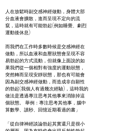
人在放鬆時副交感神經做動，身體大部
分血液會擴散，進而呈現不定向的流
竄，這時就有可能勃起(例如睡覺、劇烈
運動後休息)
而我們在工作時多數時候是交感神經在
做動，所以血液和血壓狀態會呈現不容
易勃起的方式流動，但就像上面說的如
果我們從一個相對有強度的運動狀態，
突然轉而呈現安靜狀態，那也有可能會
因為副交感神經做動，而造成非自願性
的勃起(我個人有過幾次經驗)，這時我的
做法是透過專注思考其他事來消除掉這
個狀態。 舉例：專注思考其他事，腦中
算數學、讀秒、回憶近期看過的書」
「從自律神經談論勃起其實還只是很小
的層面，因為有時也會出現反射性勃起