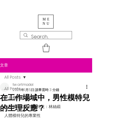
ME
NU
文章
All Posts
tw artmodel
All Posts
2025年1月5日
讀畢需時 3 分鐘
在工作場域中，男性模特兒
平台模特兒專訪
的生理反應？
台灣第一位人體模特兒：林絲緞
人體模特兒的專業性