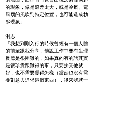
的現象，像是溫差太大，或是冷氣、電
風扇的風吹到特定位置，也可能造成勃
起現象」
泂志
「我想到剛入行的時候曾經有一個人體
的前輩跟我分享，他說工作中要有生理
反應是很困難的，如果真的有的話其實
是很珍貴跟難得的事，只要接受他就
好，也不需要覺得怎樣（當然也沒有需
要刻意去追求這個東西），後來我就一
直是用這種心情在看這樣的事情。
後來的確以我的工作強度來說工作中並
不容易起生理反應，如果真的很在意那
也會有一些可以調整狀態避免生理反應
的做法。只是如果真的發生了，我會覺
得我的給予不是針對特定人而是給在場