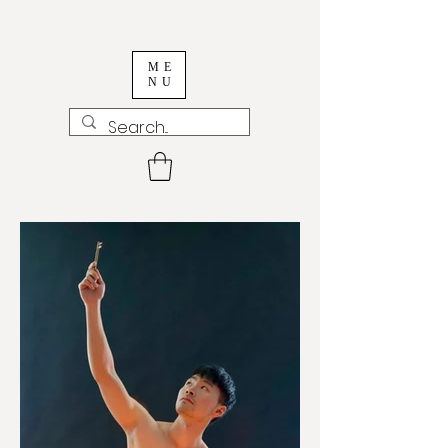
ME
NU