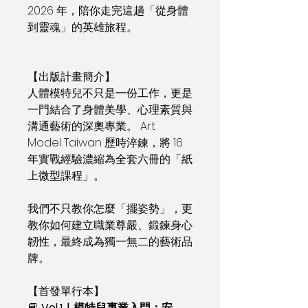
2026 年，陪你走完這趟「從身體
到靈魂」的英雄旅程。
【出版計畫簡介】 
人體模特兒不只是一份工作，更是
一門結合了身體美學、心理素質與
溝通藝術的深奧專業。 Art 
Model Taiwan 歷時淬鍊，將 16
年實戰經驗濃縮為全套六冊的「紙
上微型課程」。
我們不只教你怎麼「擺姿勢」，更
教你如何建立職業尊嚴、鍛鍊身心
韌性，最終成為獨一無二的藝術品
牌。
【首發單行本】 
📘 
Vol.1｜模特兒專業入門：安