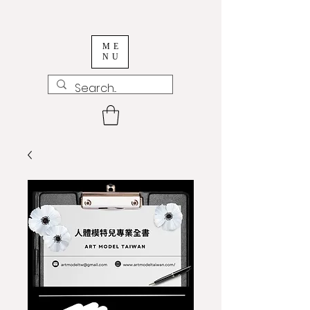
ME
NU