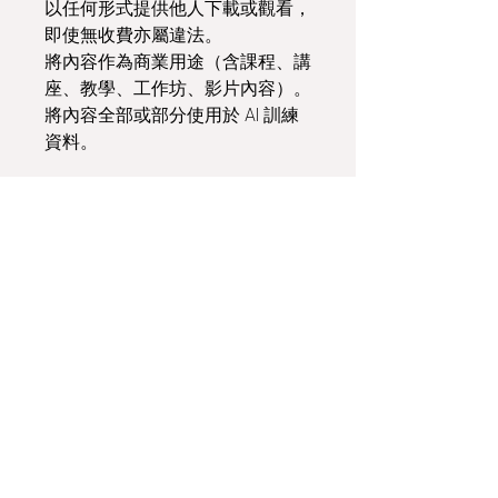
以任何形式提供他人下載或觀看，
即使無收費亦屬違法。
將內容作為商業用途（含課程、講
座、教學、工作坊、影片內容）。
將內容全部或部分使用於 AI 訓練
資料。
三、團體與商業授權
如需下列用途，請聯繫本方另行購
買「團體授權」或「商業授權」：
教育機構（課程使用）
畫室或插畫教室
團體超過三人使用
公開課、工作坊、教學示範
商業課程講義
與品牌或活動合作
未經授權即使用者，將被視為違反
著作權法。