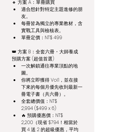
🔸 方案 A：單冊購買
適合想針對特定主題進修的朋
友。
每冊皆為獨立的專業教材，含
實戰工具與檢核表。
單冊定價：NT$ 499
👑 方案 B：全套六冊・大師養成
預購方案 (超值首選)
一次解鎖通往專業頂點的地
圖。
你將立即獲得 Vol.1，並在接
下來的每個月優先收到最新一
冊電子書（共六冊）。
全套總價值：NT$ 
2,994 ($499 x 6)
🔥 預購優惠價：NT$ 
2,200（現省 $794！相當於
買 4 送 2 的超級優惠，平均