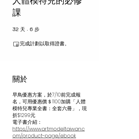
人體模特兒的必修
課
天
步
32
6
32 天
6 步
完成計劃以取得證書。
關於
早鳥優惠方案，於7/10前完成報
名，可用優惠價＄1100加購「人體
模特兒專業全書：全套六冊」，現
折$1299元
https://www.artmodeltaiwan.c
om/product-page/ebook