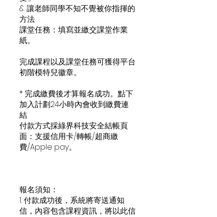
& 讓老師同學不知不覺被你指揮的
方法
課堂任務：填寫並繳交課堂作業
紙。
完成課程以及課堂任務可獲得平台
初階模特兒徽章。
* 完成繳費後才算報名成功。點下
加入計劃24小時內會收到繳費連
結
付款方式採綠界科技安全結帳頁
面：支援信用卡/轉帳/超商繳
費/Apple pay。
報名須知：
1. 付款成功後，系統將寄送通知
信，內容包含課程資訊，將以此信